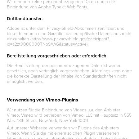
Wir erheben keine personenbezogenen Daten durch die
Einbindung von Adobe Typekit Web Fonts.
Drittlandtransfer:
Adobe ist unter dem Privacy-Shield-Abkommen zertifiziert und
bietet hierdurch eine Garantie, das europäische Datenschutzrecht
einzuhalten (
https://www.privacyshield.gov/participant?
id=a2zt0000000TNo9AAG&status=Active
).
Bereitstellung vorgeschrieben oder erforderlich:
Die Bereitstellung der personenbezogenen Daten ist weder
gesetzlich, noch vertraglich vorgeschrieben. Allerdings kann ohne
die korrekte Darstellung der Inhalte von Standardschriften nicht
ermöglicht werden.
Verwendung von Vimeo-Plugins
Wir nutzen für die Einbindung von Videos u.a. den Anbieter
Vimeo. Vimeo wird betrieben von Vimeo, LLC mit Hauptsitz in 555
West 18th Street, New York, New York 10011.
Auf unserer Webseite verwenden wir Plugins des Anbieters
Vimeo. Wenn Sie die mit einem solchen Plugin versehenen
Internetseiten unserer Internetpräsenz aufrufen – beispielsweise