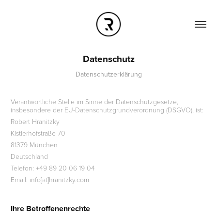
Datenschutz
Datenschutzerklärung
Verantwortliche Stelle im Sinne der Datenschutzgesetze,
insbesondere der EU-Datenschutzgrundverordnung (DSGVO), ist:
Robert Hranitzky
Kistlerhofstraße 70
81379 München
Deutschland
Telefon: +49 89 20 06 19 04
Email: info[at]hranitzky.com
Ihre Betroffenenrechte