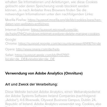
erhalten Sie Informationen und Anleitungen, wie diese Cookies
gelöscht oder deren Speicherung vorab blockiert werden
können. Je nach Anbieter Ihres Browsers finden Sie die
notwendigen Informationen unter den nachfolgenden Links:
Mozilla Firefox:
https://support.mozilla.org/de/kb/cookies-loeschen-
daten-von-websites-entfernen
Internet Explorer:
https://support.microsoft.com/de-
de/help/17442/windows-internet-explorer-delete-manage-cookies
Google
Chrome:
https://support.google.com/accounts/answer/61416?hl=de
Opera:
http://www.opera.com/de/help
Safari:
https://support.apple.com/kb/PH17191?
locale=de_DE&viewlocale=de_DE
Verwendung von Adobe Analytics (Omniture)
Art und Zweck der Verarbeitung:
Diese Website benutzt Adobe Analytics, einen Webanalysedienst
der Adobe Systems Software Ireland Companies (nachfolgend:
„Adobe“), 4-6 Riverwalk, Citywest Business Campus, Dublin 24,
Republic of Ireland. Adobe Analytics verwendet sog. Cookies, also